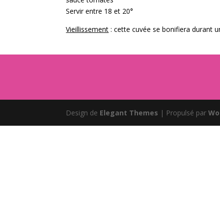
Servir entre 18 et 20°
Vieillissement
: cette cuvée se bonifiera durant 
Design de
Elegant Themes
| Propulsé par
Wo