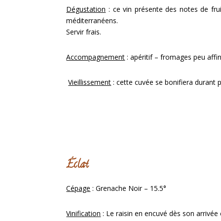
Dégustation
: ce vin présente des notes de fruit
méditerranéens.
Servir frais.
Accompagnement
: apéritif – fromages peu aff
Vieillissement
: cette cuvée se bonifiera durant 
Éclat
Cépage
: Grenache Noir – 15.5°
Vinification
: Le raisin en encuvé dès son arrivée 