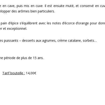
ée en cave, puis mis en cuve. Il est ensuite muté, et conservé en cu
velopper des arômes bien particuliers.
 pain d’épice s’équilibrent avec les notes d’écorce d’orange pour don
er et exceptionnel.
ages puissants – desserts aux agrumes, crème catalane, sorbets…
ne période de plus de 15 ans.
Tarif bouteille :
14,00€