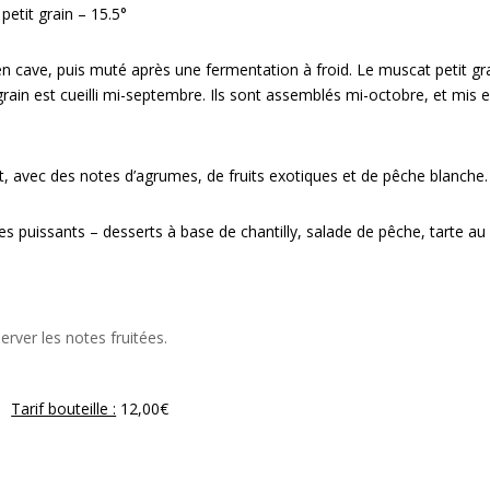
etit grain – 15.5°
 en cave, puis muté après une fermentation à froid. Le muscat petit gr
rain est cueilli mi-septembre. Ils sont assemblés mi-octobre, et mis 
t, avec des notes d’agrumes, de fruits exotiques et de pêche blanche.
ges puissants – desserts à base de chantilly, salade de pêche, tarte au
erver les notes fruitées.
Tarif bouteille :
12,00€