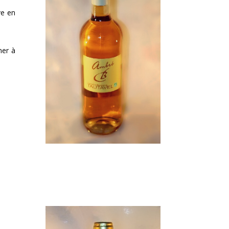
ve en
ner à