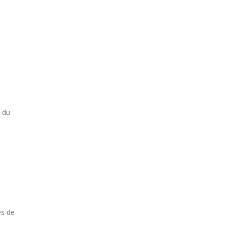
n du
e
es de