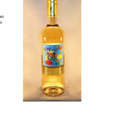
ain
en