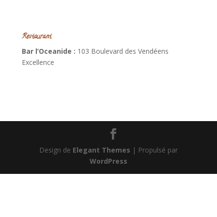
Restaurant
Bar l’Oceanide :
103 Boulevard des Vendéens
Excellence
Design de
Elegant Themes
| Propulsé par
WordPress